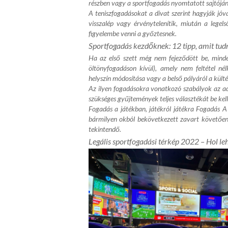
részben vagy a sportfogadás nyomtatott sajtóján m
A teniszfogadásokat a divat szerint hagyják jó
visszalép vagy érvénytelenítik, miután a legel
figyelembe venni a győztesnek.
Sportfogadás kezdőknek: 12 tipp, amit tudn
Ha az első szett még nem fejeződött be, minde
öltönyfogadáson kívül), amely nem feltétel nél
helyszín módosítása vagy a belső pályáról a kült
Az ilyen fogadásokra vonatkozó szabályok az a
szükséges gyűjtemények teljes választékát be kell
Fogadás a játékban, játékról játékra Fogadás 
bármilyen okból bekövetkezett zavart követően
tekintendő.
Legális sportfogadási térkép 2022 – Hol leh