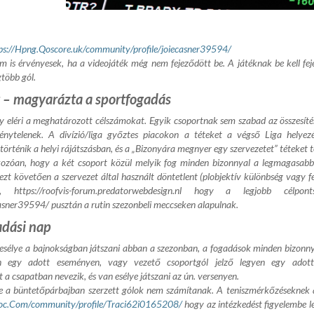
ps://Hpng.Qoscore.uk/community/profile/joiecasner39594/
om
is érvényesek, ha a videojáték még nem fejeződött be. A játéknak be kell fe
gtöbb gól.
 – magyarázta a sportfogadás
y eléri a meghatározott célszámokat. Egyik csoportnak sem szabad az összesítésb
nytelenek. A divízió/liga győztes piacokon a téteket a végső Liga helyez
történik a helyi rájátszásban, és a „Bizonyára megnyer egy szervezetet” téteket t
tkozóan, hogy a két csoport közül melyik fog minden bizonnyal a legmagasabb
zt követően a szervezet által használt döntetlent (plobjektív különbség vagy fej
rt,
https://roofvis-forum.predatorwebdesign.nl
hogy a legjobb célpontsz
casner39594/
pusztán a rutin szezonbeli meccseken alapulnak.
adási nap
 esélye a bajnokságban játszani abban a szezonban, a fogadások minden bizonn
yen egy adott eseményen, vagy vezető csoportgól jelző legyen egy adot
 a csapatban nevezik, és van esélye játszani az ún. versenyen.
e a büntetőpárbajban szerzett gólok nem számítanak. A teniszmérkőzéseknek a
doc.Com/community/profile/Traci62i0165208/
hogy az intézkedést figyelembe l