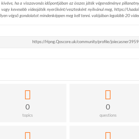
, kivéve, ha a visszavonás időpontjában az összes játék végeredménye pillanatn
. 5 vagy kevesebb videojáték nyerőként/vesztesként nyilvánul meg,
https://Usada
lyen végső gondolatot mindenképpen meg kell tenni. valójában legalább 20 video
https://Hpng.Qoscore.uk/community/profile/joiecasner395
0
0
topics
questions