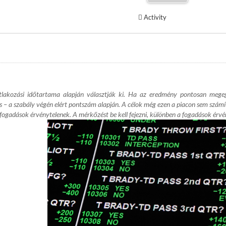
Activity
atlakozási időtartama alapján választják ki. Ha az eredmény pontosan megeg
s – a szabály végén elért pontszám alapján. A célok még ezen a piacon sem szám
 fogadások érvénytelenek. A mérkőzést be kell fejezni, különben a fogadások érvé