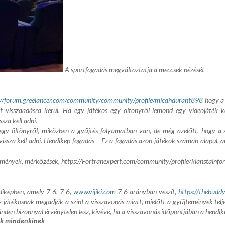
A sportfogadás megváltoztatja a meccsek nézését
://forum.greelancer.com/community/community/profile/micahdurant898
hogy a 
t visszaadásra kerül. Ha egy játékos egy öltönyről lemond egy videojáték kö
sza kell adni.
y öltönyről, miközben a gyűjtés folyamatban van, de még azelőtt, hogy a sze
vissza kell adni. Hendikep fogadás – Ez a fogadás azon játékok számán alapul, a
edmények, mérkőzések,
https://Fortranexpert.com/community/profile/kianstainfo
ndikepben, amely 7-6, 7-6,
www.vijiki.com
7-6 arányban veszít,
https://thebudd
játékosnak megadják a színt a visszavonás miatt, mielőtt a gyűjtemények telje
den bizonnyal érvénytelen lesz, kivéve, ha a visszavonás időpontjában a hendike
pek mindenkinek