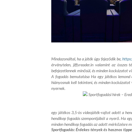
Mindazonáltal, ha a játék úgy fejeződik be,
https
érvénytelen,
jiffyreader.in
valamint az összes té
befejezetlennek minősül, és minden kockázatot vis
A fogadás bemutatása Ha egy játékos lemond eg
hiányosnak kell tekinteni, és minden kockázatot 
nyernek.
Sportfogadási hírek – Er
egy játékos 3,5-ös videojáték-rajtot adott a he
hendikep fogadás szempontjából a nyerő. Ha egy 
minden hendikep fogadás az adott mérkőzésre min
Sportfogadás: Érdekes tények és hasznos tip