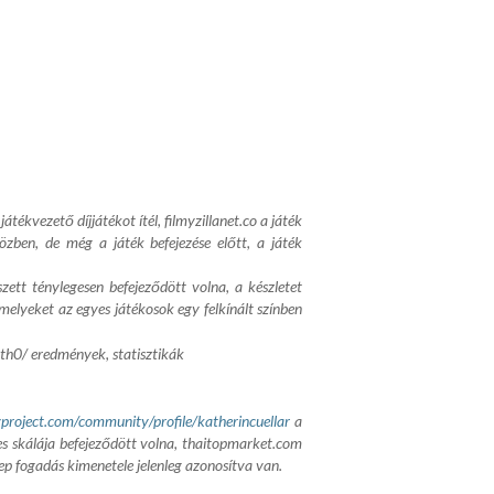
játékvezető díjjátékot ítél,
filmyzillanet.co
a játék
zben, de még a játék befejezése előtt, a játék
tt ténylegesen befejeződött volna, a készletet
melyeket az egyes játékosok egy felkínált színben
rth0/
eredmények, statisztikák
yproject.com/community/profile/katherincuellar
a
s skálája befejeződött volna,
thaitopmarket.com
p fogadás kimenetele jelenleg azonosítva van.