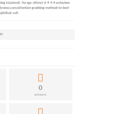
yilag kiszámolt. Ha egy öltönyt 6-4 4-4 arányban
ilynewz.com/attention-grabbing-methods-to-best-
játékuk volt.
94/
0
answers