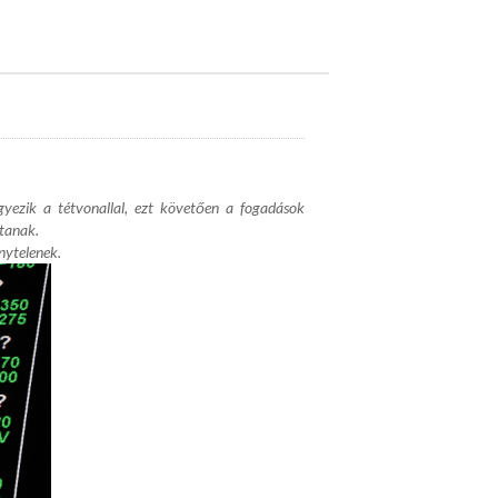
yezik a tétvonallal, ezt követően a fogadások
ítanak.
nytelenek.