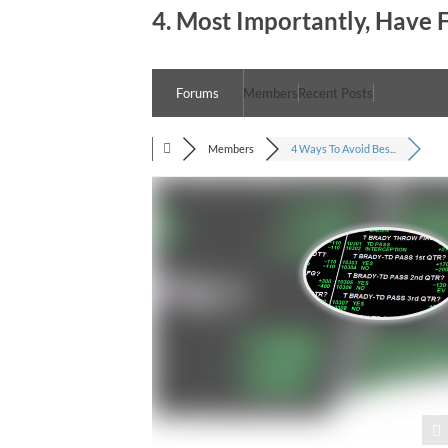
4. Most Importantly, Have 
Forums
Members
Recent Posts
Members
4 Ways To Avoid Bes...