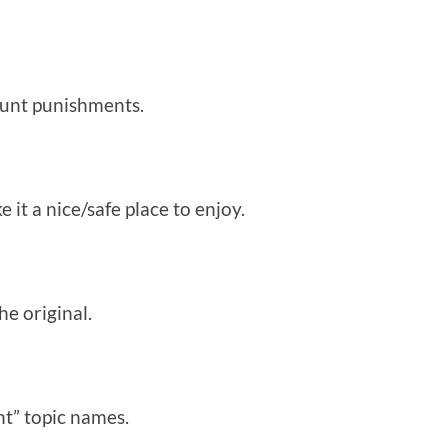
count punishments.
it a nice/safe place to enjoy.
he original.
nt” topic names.