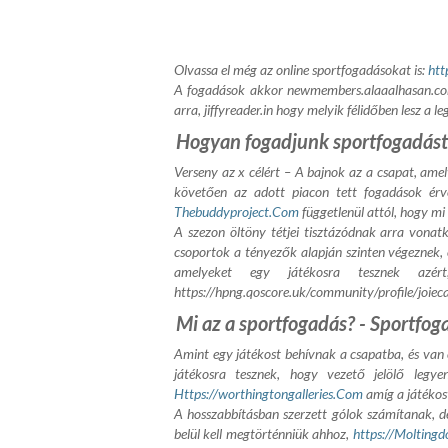
Olvassa el még az online sportfogadásokat is:
htt
A fogadások akkor
newmembers.alaaalhasan.c
arra,
jiffyreader.in
hogy melyik félidőben lesz a le
Hogyan fogadjunk sportfogadást
Verseny az x célért – A bajnok az a csapat, amel
követően az adott piacon tett fogadások érvé
Thebuddyproject.Com
függetlenül attól, hogy mi 
A szezon öltöny tétjei tisztázódnak arra vona
csoportok a tényezők alapján szinten végeznek, e
amelyeket egy játékosra tesznek azé
https://hpng.qoscore.uk/community/profile/joie
Mi az a sportfogadás? - Sportfog
Amint egy játékost behívnak a csapatba, és van
játékosra tesznek, hogy vezető jelölő leg
Https://worthingtongalleries.Com
amíg a játékost
A hosszabbításban szerzett gólok számítanak, d
belül kell megtörténniük ahhoz,
https://Molting