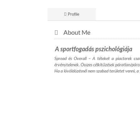
Profile
About Me
A sportfogadás pszichológiája
Spread és Overall – A téteket a piacterek cs
érvénytelenek. Összes célkitűzések páratlan/páro
Ha a lövöldözésnél nem szabad területet venni, a