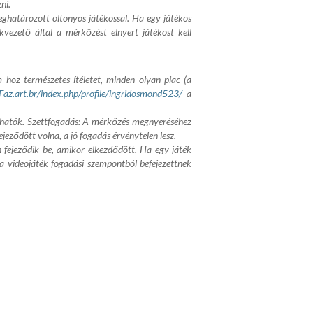
ni.
ghatározott öltönyös játékossal. Ha egy játékos
kvezető által a mérkőzést elnyert játékost kell
hoz természetes ítéletet, minden olyan piac (a
/Faz.art.br/index.php/profile/ingridosmond523/
a
lhatók. Szettfogadás: A mérkőzés megnyeréséhez
jeződött volna, a jó fogadás érvénytelen lesz.
fejeződik be, amikor elkezdődött. Ha egy játék
a videojáték fogadási szempontból befejezettnek