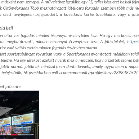
ásként nem szerepel. A művelethez legalább egy (1) teljes készletet be kell fejez
vá: Öltönyfogadás Több meghatározott játékosra fogadás, szemben több más me
ső szett ténylegesen befejeződött, a következő körbe továbbjutó, vagy a játé
ia kell
n öltönyös fogadás minden bizonnyal érvénytelen lesz. Ha egy mérkőzés nem 
kül meghatározott, minden bizonnyal érvénytelen lesz. A játékfelület,
http:/
érire való váltás esetén minden fogadás érvényben marad.
dott sportszabályzat rovatban vagy a Sportfogadás nyomtatott médiában talá
 fejezni. Ha egy játékost azelőtt nyerik meg a meccsen, hogy a szettek száma befe
A játék normál játéknak minősül (nem döntetlennek), amely ugyanazon a napon 
 befejeződik,
https://Martinzrealty.com/community/profile/libbyz239848752/
et játszani